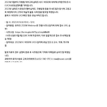
2023년 9월부터 진행될 학부교육실태조사(K-NSSE)와 대학혁신역량진단조사
(UICA) 운영설명회를 개최합니다.
2023년 실태조사 문항과 멤버십제도, 진행일정 등을 안내드림과 동시에 고등교
육 현장에서의 고민과 학술적 활용 사례 등을 발표할 예정입니다.
올해 K-NSSE와 UICA에도 많은 관심 부탁드립니다.
- 일 시: 2023. 8. 9.(수) 10시 ~ 12시
- 참여방법: 온라인 ZOOM Webinar로 진행(사전신청자에 한해 접속 URL 송
부)
- 사전신청:
https://forms.gle/vN75jcyUvtpb88oB9
(사전신청은 8월 8일 오후 3시에 마감되며, 이후 일괄적으로 접속 안내 메일 발
송 예정)
- 참여대상: 2023년 K-NSSE와 UICA 참여에 관심 있으신 교수, 직원, 연구원
등
발표자료의 경우 설명회 종료 후 사전링크에 기재된 이메일로 송부드릴 예정입
니다.
관련하여 문의사항은 교육과미래연구소(02-740-1717,
k-nsse@naver.com
)로
연락주시기 바랍니다.
감사합니다.
< 이전
다음 >
CONTACT
서울특별시 종로구 성균관로 25-2
성균관대학교 호
암관