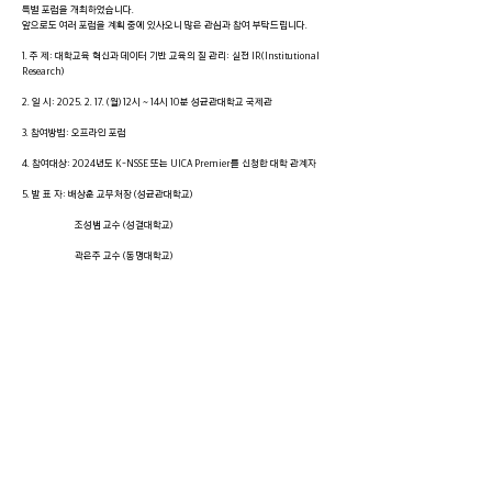
특별 포럼을 개최하였습니다.
앞으로도 여러 포럼을 계획 중에 있사오니 많은 관심과 참여 부탁드립니다.
1. 주 제: 대학교육 혁신과 데이터 기반 교육의 질 관리: 실전 IR(Institutional
Research)
2. 일 시:
2025. 2. 17
. (월) 12시 ~ 14시 10분 성균관대학교 국제관
3. 참여방법: 오프라인 포럼
4. 참여대상: 2024년도 K-NSSE 또는 UICA Premier를 신청한 대학 관계자
5. 발 표 자: 배상훈 교무처장 (성균관대학교)
조성범 교수 (성결대학교)
곽은주 교수 (동명대학교)
오세원 학사팀장 (숭실대학교)
이종일 학사지원팀장 (서울여자대학교)
< 이전
다음 >
CONTACT
서울특별시 종로구 성균관로 25-2
성균관대학교 호
암관
Tel:
02-740-1717