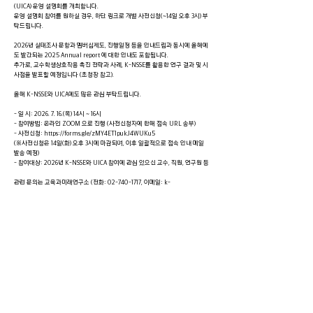
(UICA) 운영 설명회를 개최합니다.
운영 설명회 참여를 원하실 경우, 하단 링크로 개별 사전신청(~14일 오후 3시) 부
탁드립니다.
2026년 실태조사 문항과 멤버십제도, 진행일정 등을 안내드림과 동시에 올해에
도 발간되는 2025 Annual report 에 대한 안내도 포함됩니다.
추가로, 교수학생상호작용 촉진 전략과 사례, K-NSSE를 활용한 연구 결과 및 시
사점을 발표할 예정입니다 (초청장 참고).
올해 K-NSSE와 UICA에도 많은 관심 부탁드립니다.
- 일 시:
2026. 7. 16
.(목) 14시 ~ 16시
- 참여방법: 온라인 ZOOM 으로 진행 (사전신청자에 한해 접속 URL 송부)
- 사전신청:
https://forms.gle/zMY4ET1pukJ4WUKu5
(※사전신청은 14일(화) 오후 3시에 마감되며, 이후 일괄적으로 접속 안내 메일
발송 예정)
- 참여대상: 2026년 K-NSSE와 UICA 참여에 관심 있으신 교수, 직원, 연구원 등
관련 문의는 교육과미래연구소 (전화:
02-740-1717
, 이메일:
k-
nsse@naver.com
) 로 연락해 주시기 바랍니다.
추가 정보는 홈페이지 (
www.edunfi.org
)에서 확인하실 수 있습니다.
감사합니다.
< 이전
다음 >
CONTACT
서울특별시 종로구 성균관로 25-2