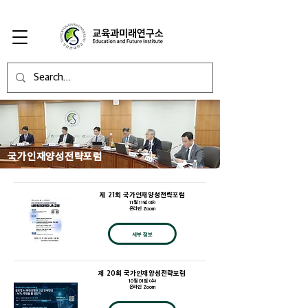
국가인재양성전략포럼
제 21회 국가인재양성전략포럼
11월 11일 (화)
온라인 Zoom
세부 정보
제 20회 국가인재양성전략포럼
10월 01일 (수)
온라인 Zoom